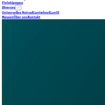
Finishlampen
Diverses
Universelles Notrad
Guniwheel
GuniX
Messen
Über uns
Kontakt