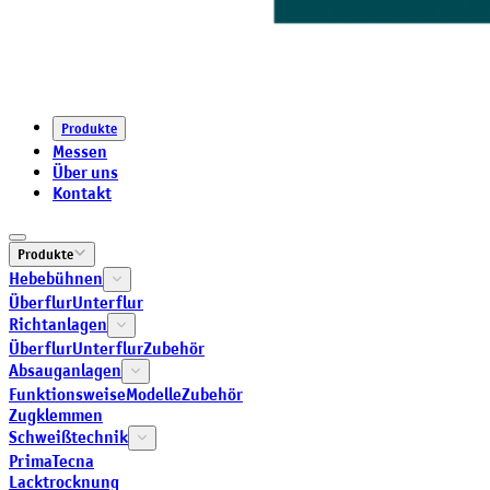
Produkte
Messen
Über uns
Kontakt
Produkte
Hebebühnen
Überflur
Unterflur
Richtanlagen
Überflur
Unterflur
Zubehör
Absauganlagen
Funktionsweise
Modelle
Zubehör
Zugklemmen
Schweißtechnik
Prima
Tecna
Lacktrocknung