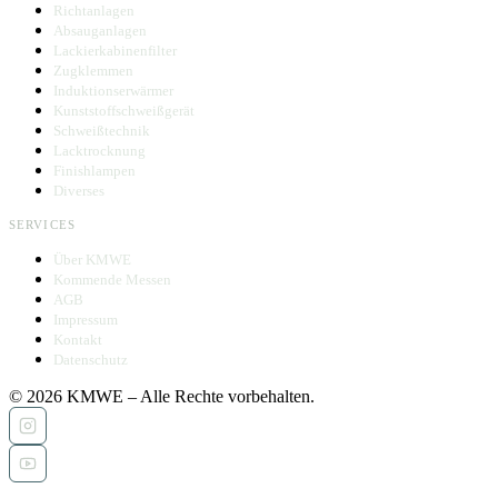
Richtanlagen
Absauganlagen
Lackierkabinenfilter
Zugklemmen
Induktionserwärmer
Kunststoffschweißgerät
Schweißtechnik
Lacktrocknung
Finishlampen
Diverses
SERVICES
Über KMWE
Kommende Messen
AGB
Impressum
Kontakt
Datenschutz
© 2026 KMWE – Alle Rechte vorbehalten.